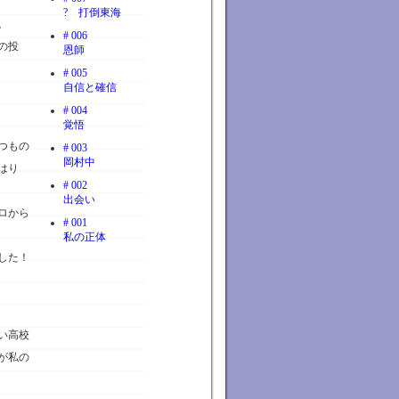
? 打倒東海
。
# 006
の投
恩師
# 005
自信と確信
# 004
覚悟
つもの
# 003
岡村中
はり
# 002
出会い
ロから
# 001
私の正体
した！
い高校
が私の