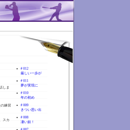
# 012
厳しい一歩が
# 011
夢が実現に
話しま
# 010
年の初め
# 009
後の練習
きつい思い出
# 008
、スカ
凄い奴！
# 007