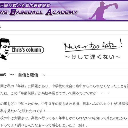
ム
# 005 〜 自信と確信 ～
前回は私の『年齢』に問題があり、中学校の大会に途中から出られなくなったことを
したね。この『年齢制限』が高校卒業までついて回るわけですが・・・・
この事をどこで知ったのか。中学３年の夏も終わる頃、日本ハムのスカウトが“放課
で私を見たい”と現れたのです！
学校の中は大騒ぎで、高校へ行っても１年半しか出られないのを知って来たのだから
ウトってよく調べるんだなぁ～って感心しまいたよ（笑）。