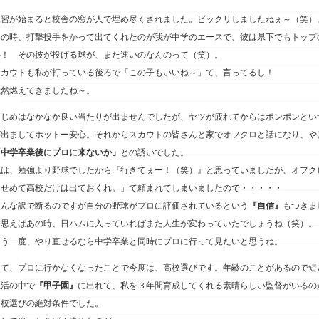
練習が始まると校舎の窓が人で埋め尽くされました。ビックリしましたねぇ～（笑）
その時、打撃投手をかって出てくれたのが我が中学のエースで、彼は県下でもトップ
手！ その彼が投げる球が、また速いのなんのって（笑）。
スカウトも私が打っている後ろで「この子もいいね～」て、言ってるし！
俄然燃えてきましたね～。
はじめはなかなか良い当たりが出ませんでしたが、ヤツが疲れてからはポンポンとい
が出ましてホットー安心。それからスカウトの皆さんと家でオフクロと話になり、や
「中学卒業後にプロに来ないか」
との誘いでした。
私は、勉強より野球でしたから『行きてぇー！（笑）』と思っていましたが、オフク
「せめて高校だけは出ておくれ。」て頼まれてしまいましたので・・・・・
そんな訳で断るのですが自分の野球がプロに評価されているという
『自信』
もつきま
今思えばあの時、日ハムに入っていればまた人生が変わっていたでしょうね（笑）。
もう一度、やり直せるなら中学卒業と同時にプロに行って見たいと思うね。
さて、プロに行かなくなったことで今度は、高校選びです。年齢のことがあるので短
生活の中で
『甲子園』
に出れて、私を３年間育成してくれる素晴らしい監督がいるの
高校選びの絶対条件でした。